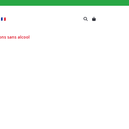
🇫🇷
ons sans alcool